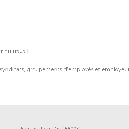
t du travail,
re syndicats, groupements d’employés et employeur
[contact-form-7 id="88003"]