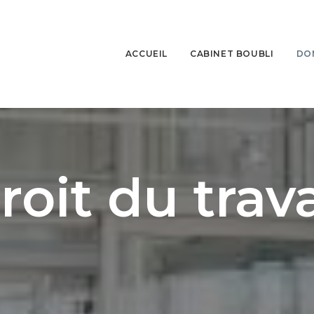
ACCUEIL
CABINET BOUBLI
DO
roit du trava