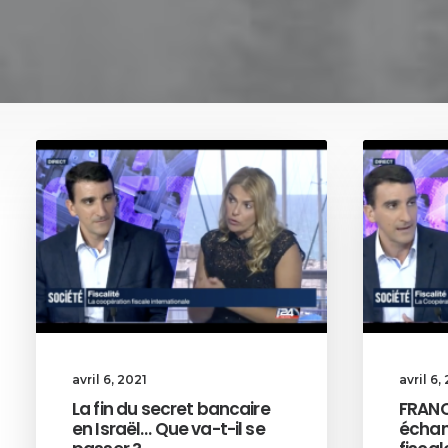
avril 6, 2021
avril 6,
La fin du secret bancaire
FRANCE
en Israël… Que va-t-il se
échan