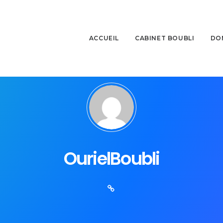
ACCUEIL
CABINET BOUBLI
DO
OurielBoubli